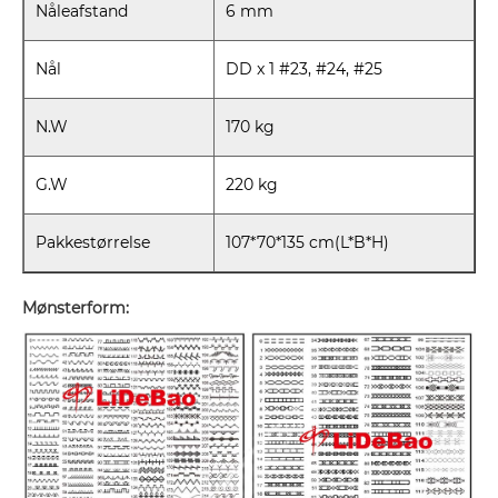
Nåleafstand
6 mm
Nål
DD x 1 #23, #24, #25
N.W
170 kg
G.W
220 kg
Pakkestørrelse
107*70*135 cm(L*B*H)
Mønsterform: