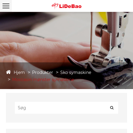
Hjem
Produkter
Sko symaskine
Moccasin mønster symaskine