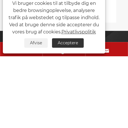
Vi bruger cookies til at tilbyde dig en
bedre browsingoplevelse, analysere
Se mere >>
trafik på webstedet og tilpasse indhold.
Ved at bruge denne side accepterer du
vores brug af cookies.
Privatlivspolitik
Afvise
Acceptere
Kontakt Os



Wenzhou Lidebao Machinery Equipment Co., Ltd.
Mobil:
+86-13262359079
E-mail:
Info@lidebao.com
Adresse:
Suifeng Second Industrial Zone, Xianyan
Street, Ouhai District, Wenzhou City, Zhejiang-
provinsen, Kina