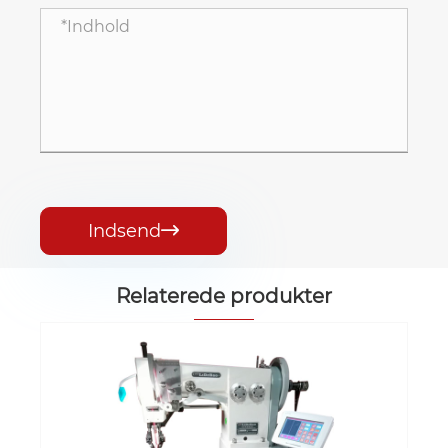
Indsend

Relaterede produkter