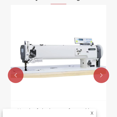


Den 33. internationale udstilling om
X
sko og læderindustri - Guangzhou