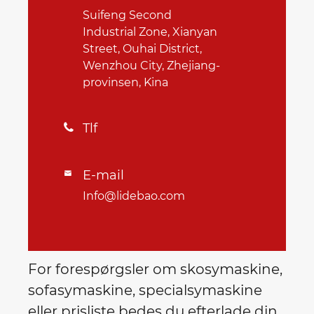
Suifeng Second
Industrial Zone, Xianyan
Street, Ouhai District,
Wenzhou City, Zhejiang-
provinsen, Kina
Tlf

E-mail

Info@lidebao.com
For forespørgsler om skosymaskine,
sofasymaskine, specialsymaskine
eller prisliste bedes du efterlade din