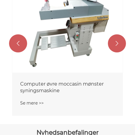


Computer Øvre Moccasin Mønster
Stitch Machine JK-06
Se mere >>
Nyhedsanbefalinger