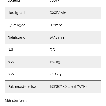
dødelig
750W
Hastighed
600R/min
Sy længde
0-8mm
Nålafstand
6/7,5 mm
Nål
DD*1
N.W
180 kg
G.W.
240 kg
Pakningstørrelse
130*80*150 cm (L*W*H)
Mønsterform: