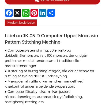
Facebook
X
WhatsApp
Pinterest
LinkedIn
Share
Produkt beskrivelse
Lidebao JK-05-D Computer Upper Moccasin
Pattern Stitching Machine
● Computersystemstyring, 50 enkelt- og
dobbeltnålemønstre, i alt 100 mønstre, der undgår
problemer med at ændre cams i traditionelle
mønsterændringer
● Justering af hurtig stinglængde, når der er behov for
ruffling af syning delvist under syning.
● Mængden af ​​ruffling kan ændres manuelt ved
knækontrol under arbejdende syoperation.
● Computer Display -skærm kan justere
nålpositioneringen, automatisk trykfodløftning,
hastighedsjustering osv.