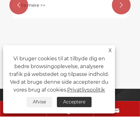


Lidebao deltager i 40 -årsdagen for
China Sewing Machinery Association
Se mere >>
X
Vi bruger cookies til at tilbyde dig en
bedre browsingoplevelse, analysere
trafik på webstedet og tilpasse indhold.
Ved at bruge denne side accepterer du
vores brug af cookies.
Privatlivspolitik
Afvise
Acceptere
Kontakt Os



Wenzhou Lidebao Machinery Equipment Co., Ltd.
Mobil:
+86-13262359079