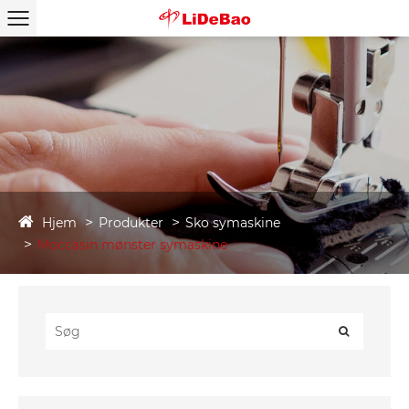
Hjem
Produkter
Sko symaskine
Moccasin mønster symaskine