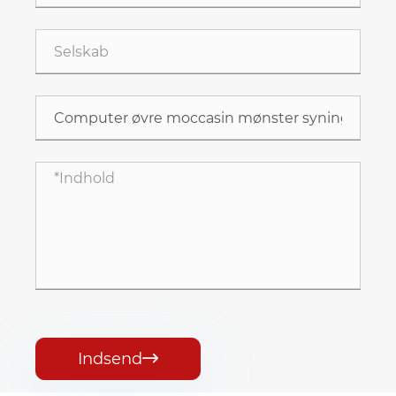
Indsend
